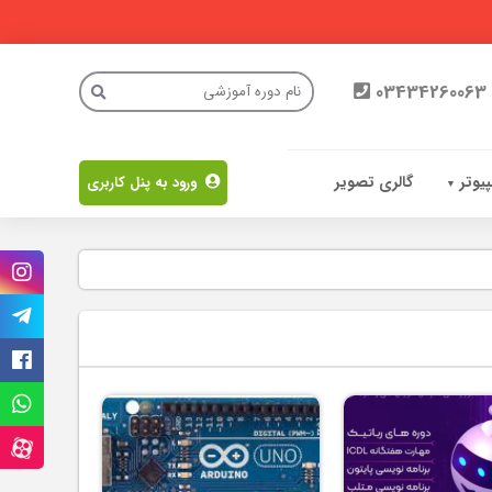
03434260063
یوتر
گالری تصویر
ورود به پنل کاربری