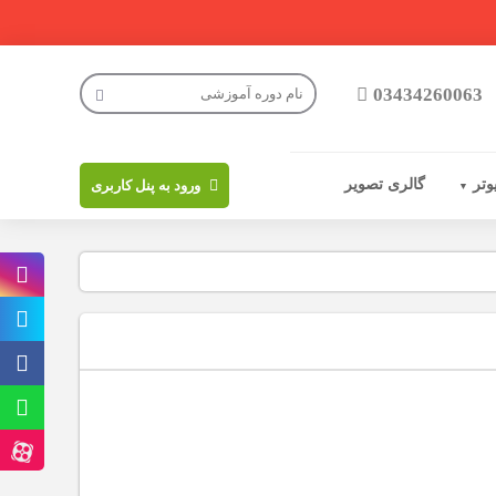
03434260063
وتر
گالری تصویر
ورود به پنل کاربری