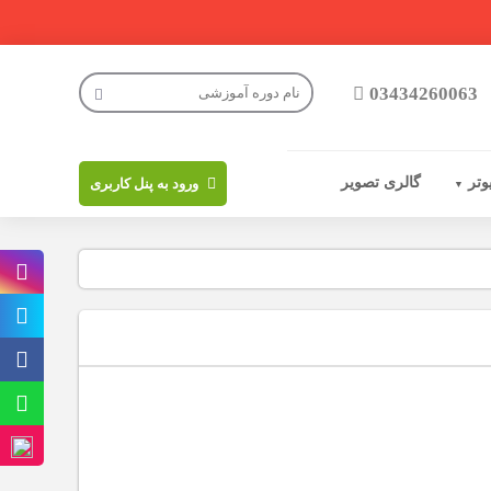
03434260063
وتر
گالری تصویر
ورود به پنل کاربری