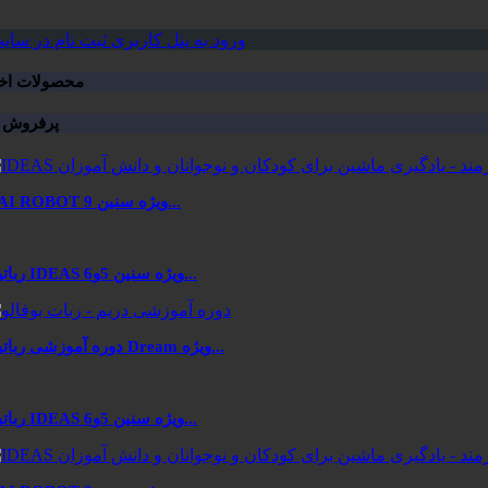
ورود به پنل کاربری
ثبت نام در سای
محصولات اخی
پرفروش ه
KAI ROBOT ویژه سنین 9...
رباتیک IDEAS ویژه سنین 5و6...
دوره آموزشی رباتیک Dream ویژه...
رباتیک IDEAS ویژه سنین 5و6...