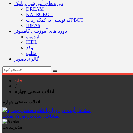
دوره های آموزشی رباتیک
ِِDREAM
KAI ROBOT
کد نویسی به کمک رباتPBOT
IDEAS
دوره های آموزشی کامپیوتر
آردوینو
ICDL
اتوکد
متلب
گالری تصویر
خانه
/
انقلاب صنعتی چهارم
انقلاب صنعتی چهارم
مشاغل آینده در دوران انقلاب...
مدیرسایت
۰