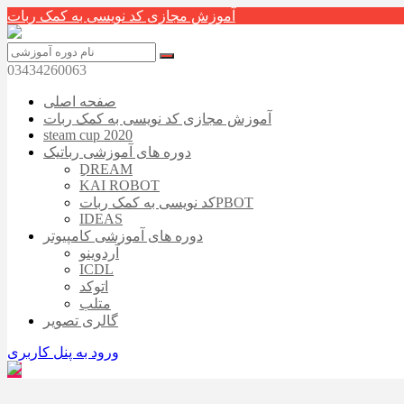
آموزش مجازی کد نویسی به کمک ربات
03434260063
صفحه اصلی
آموزش مجازی کد نویسی به کمک ربات
steam cup 2020
دوره های آموزشی رباتیک
ِِDREAM
KAI ROBOT
کد نویسی به کمک رباتPBOT
IDEAS
دوره های آموزشی کامپیوتر
آردوینو
ICDL
اتوکد
متلب
گالری تصویر
ورود به پنل کاربری