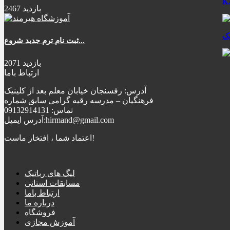
2467 بازدید
ثبت نام ترم جدید شروع...
2071 بازدید
ارتباط باما
آدرس: رفسنجان خیابان معلم بعد از کلینیک
فرهنگیان – مدرسه رقیه گرامی سابق شماره
تماس: 09132914131
آدرس ایمیل:hirmand@gmail.com
اعتماد شما ، افتخار ماست!
لیگ های رباتیک
مسابقات استانی
ارتباط باما
درباره ما
فروشگاه
آموزش مجازی