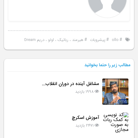
#
#
#
ollo
پیشروبات
هیرمند ، رباتیک ، اولو ، دریم Dream
مطالب زیر را حتما بخوانید
مشاغل آینده در دوران انقلاب...
1998 بازدید
آموزش اسکرچ
2471 بازدید